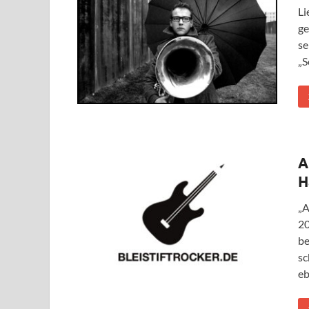
Li
ge
se
„S
A
H
„A
20
be
sc
eb