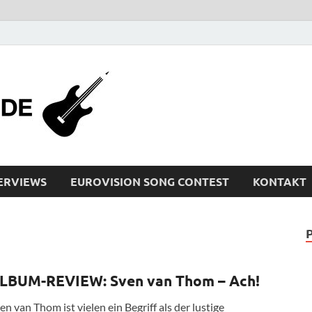
bleistiftrocker
Musik-News, Reviews, Interviews, Eurovisi
ERVIEWS
EUROVISION SONG CONTEST
KONTAKT
LBUM-REVIEW: Sven van Thom – Ach!
en van Thom ist vielen ein Begriff als der lustige