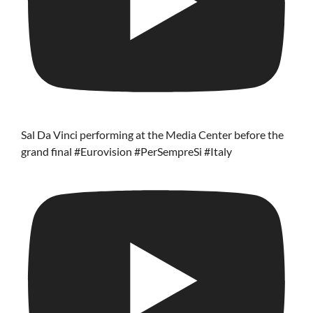
Sal Da Vinci performing at the Media Center before the
grand final #Eurovision #PerSempreSi #Italy