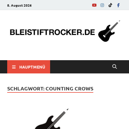
8. August 2026
bleistiftrocker.de
Musik-News, Reviews, Interviews, Eurovision Song Contest
HAUPTMENÜ
SCHLAGWORT:
COUNTING CROWS