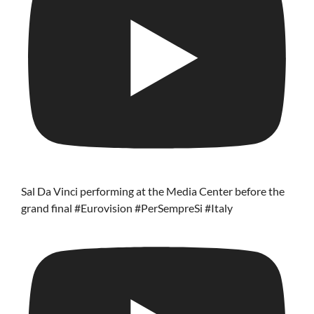
Sal Da Vinci performing at the Media Center before the
grand final #Eurovision #PerSempreSi #Italy