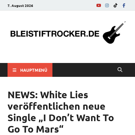
7. August 2026
bleistiftrocker.de
Musik-News, Reviews, Interviews, Eurovision Song Contest
HAUPTMENÜ
NEWS: White Lies
veröffentlichen neue
Single „I Don’t Want To
Go To Mars“