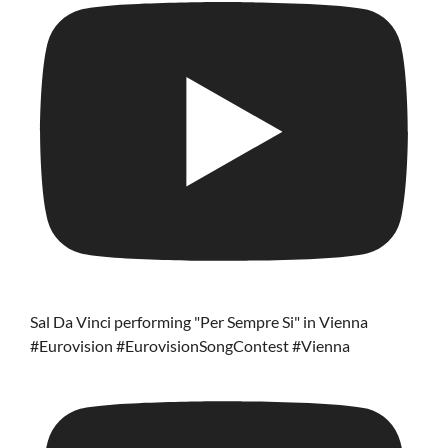
Sal Da Vinci performing "Per Sempre Si" in Vienna
#Eurovision #EurovisionSongContest #Vienna