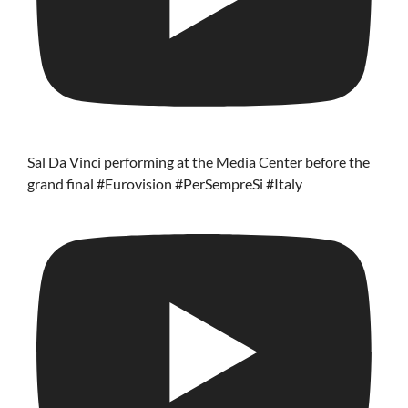
Sal Da Vinci performing at the Media Center before the
grand final #Eurovision #PerSempreSi #Italy