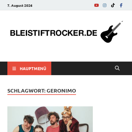
7. August 2026
bleistiftrocker.de
Musik-News, Reviews, Interviews, Eurovision Song Contest
HAUPTMENÜ
SCHLAGWORT:
GERONIMO