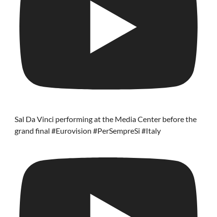
Sal Da Vinci performing at the Media Center before the
grand final #Eurovision #PerSempreSi #Italy