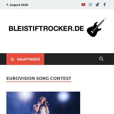
7. August 2026
bleistiftrocker.de
Musik-News, Reviews, Interviews, Eurovision Song Contest
HAUPTMENÜ
EUROVISION SONG CONTEST