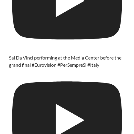
Sal Da Vinci performing at the Media Center before the
grand final #Eurovision #PerSempreSi #Italy