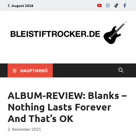
7. August 2026
bleistiftrocker.de
Musik-News, Reviews, Interviews, Eurovision Song Contest
HAUPTMENÜ
ALBUM-REVIEW: Blanks –
Nothing Lasts Forever
And That’s OK
2. November 2021