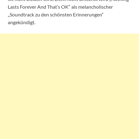
Lasts Forever And That’s OK“ als melancholischer
„Soundtrack zu den schönsten Erinnerungen“
angekündigt.