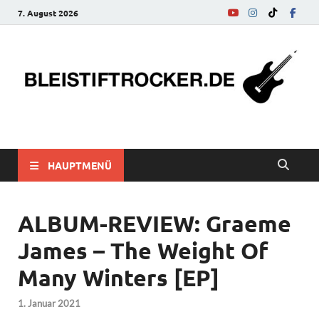
7. August 2026
bleistiftrocker.de
Musik-News, Reviews, Interviews, Eurovision Song Contest
HAUPTMENÜ
ALBUM-REVIEW: Graeme
James – The Weight Of
Many Winters [EP]
1. Januar 2021