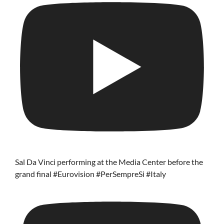
Sal Da Vinci performing at the Media Center before the
grand final #Eurovision #PerSempreSi #Italy