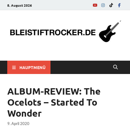
8. August 2026
bleistiftrocker.de
Musik-News, Reviews, Interviews, Eurovision Song Contest
HAUPTMENÜ
ALBUM-REVIEW: The
Ocelots – Started To
Wonder
9. April 2020