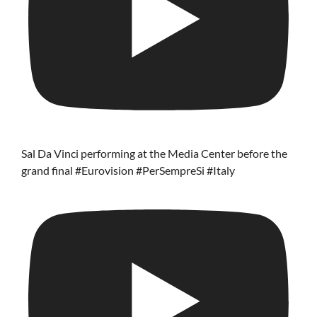
Sal Da Vinci performing at the Media Center before the
grand final #Eurovision #PerSempreSi #Italy