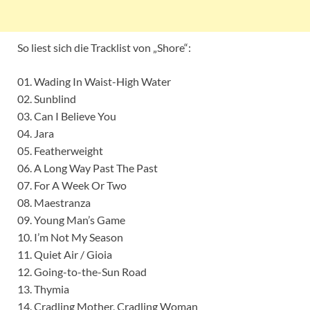
So liest sich die Tracklist von „Shore“:
01. Wading In Waist-High Water
02. Sunblind
03. Can I Believe You
04. Jara
05. Featherweight
06. A Long Way Past The Past
07. For A Week Or Two
08. Maestranza
09. Young Man’s Game
10. I’m Not My Season
11. Quiet Air / Gioia
12. Going-to-the-Sun Road
13. Thymia
14. Cradling Mother, Cradling Woman