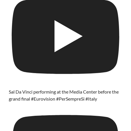
Sal Da Vinci performing at the Media Center before the
grand final #Eurovision #PerSempreSi #Italy