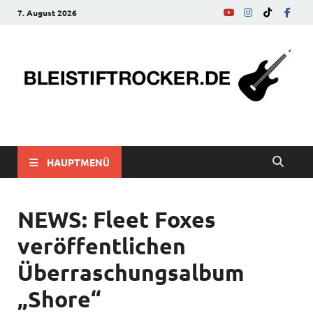
7. August 2026
bleistiftrocker.de
Musik-News, Reviews, Interviews, Eurovision Song Contest
HAUPTMENÜ
NEWS: Fleet Foxes
veröffentlichen
Überraschungsalbum
„Shore“