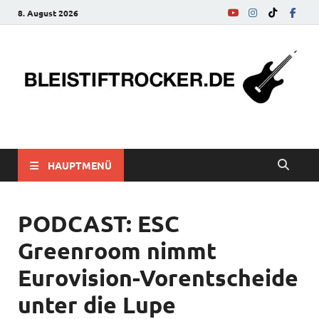
8. August 2026
bleistiftrocker.de
Musik-News, Reviews, Interviews, Eurovision Song Contest
HAUPTMENÜ
PODCAST: ESC
Greenroom nimmt
Eurovision-Vorentscheide
unter die Lupe