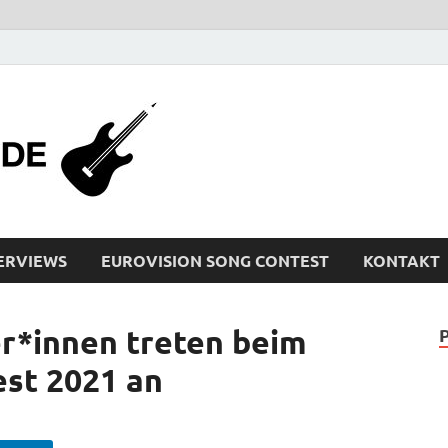
bleistiftrocker
Musik-News, Reviews, Interviews, Eurovisi
ERVIEWS
EUROVISION SONG CONTEST
KONTAKT
r*innen treten beim
est 2021 an