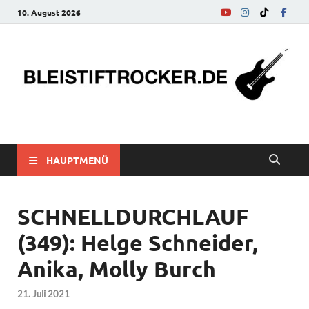
10. August 2026
bleistiftrocker.de
Musik-News, Reviews, Interviews, Eurovision Song Contest
HAUPTMENÜ
SCHNELLDURCHLAUF
(349): Helge Schneider,
Anika, Molly Burch
21. Juli 2021