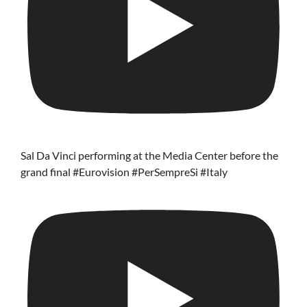
Sal Da Vinci performing at the Media Center before the
grand final #Eurovision #PerSempreSi #Italy