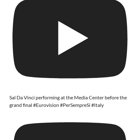
Sal Da Vinci performing at the Media Center before the
grand final #Eurovision #PerSempreSi #Italy