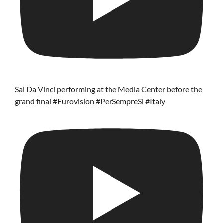
Sal Da Vinci performing at the Media Center before the
grand final #Eurovision #PerSempreSi #Italy