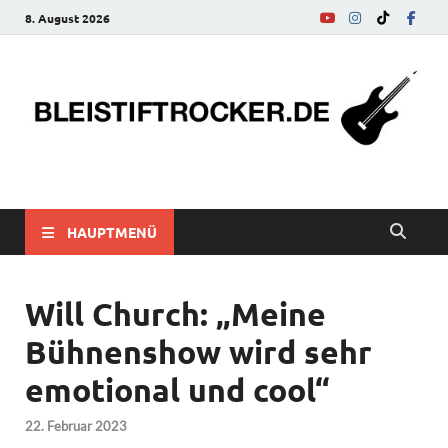
8. August 2026
bleistiftrocker.de
Musik-News, Reviews, Interviews, Eurovision Song Contest
HAUPTMENÜ
Will Church: „Meine
Bühnenshow wird sehr
emotional und cool“
22. Februar 2023