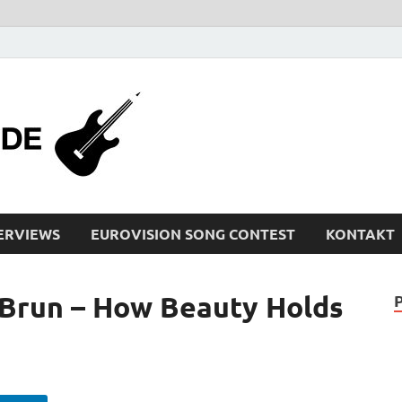
bleistiftrocker
Musik-News, Reviews, Interviews, Eurovisi
ERVIEWS
EUROVISION SONG CONTEST
KONTAKT
run – How Beauty Holds