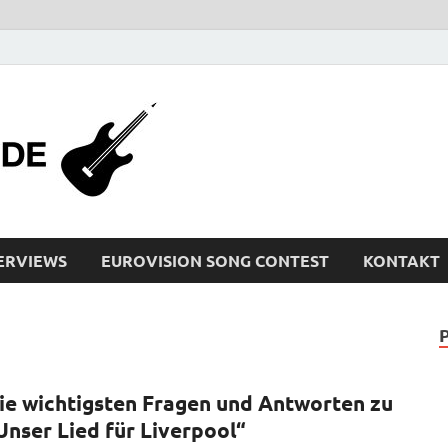
bleistiftrocker
Musik-News, Reviews, Interviews, Eurovisi
ERVIEWS
EUROVISION SONG CONTEST
KONTAKT
ie wichtigsten Fragen und Antworten zu
Unser Lied für Liverpool“