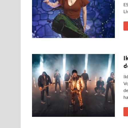
ES
Li
I
d
Ik
Vo
de
ha