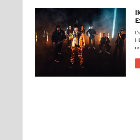
I
E
Da
Hü
ne