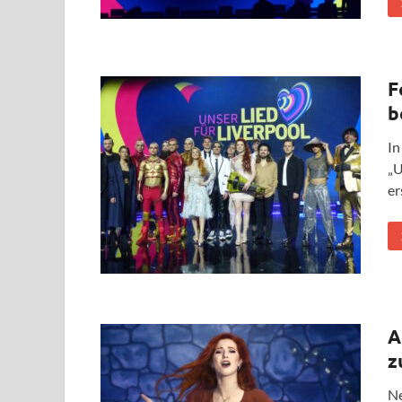
F
b
In
„U
er
A
z
Ne