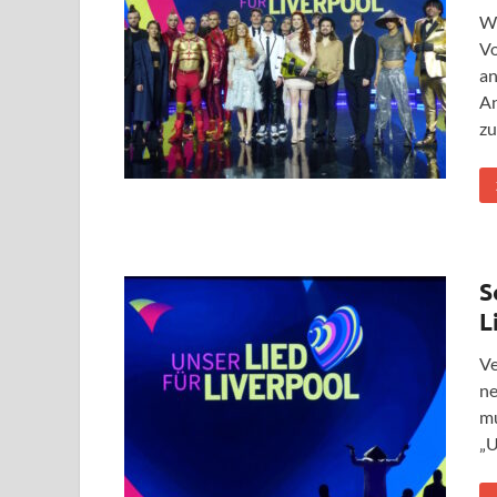
We
Vo
an
An
z
S
L
Ve
ne
mu
„U