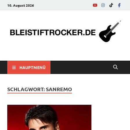
10. August 2026
bleistiftrocker.de
Musik-News, Reviews, Interviews, Eurovision Song Contest
HAUPTMENÜ
SCHLAGWORT:
SANREMO