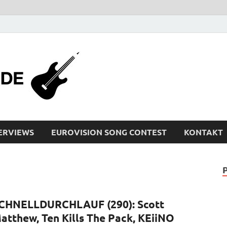
bleistiftrocker
Musik-News, Reviews, Interviews, Eurovisi
ERVIEWS
EUROVISION SONG CONTEST
KONTAKT
CHNELLDURCHLAUF (290): Scott
atthew, Ten Kills The Pack, KEiiNO