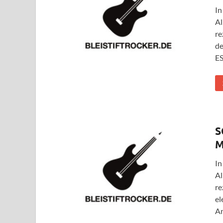
In
Al
re
de
ES
S
M
In
Al
re
el
An