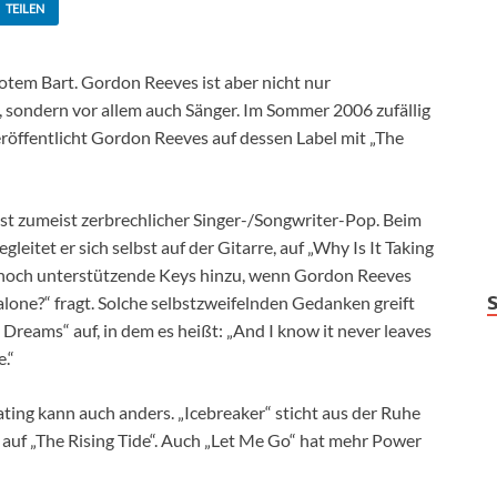
TEILEN
 rotem Bart. Gordon Reeves ist aber nicht nur
, sondern vor allem auch Sänger. Im Sommer 2006 zufällig
röffentlicht Gordon Reeves auf dessen Label mit „The
st zumeist zerbrechlicher Singer-/Songwriter-Pop. Beim
gleitet er sich selbst auf der Gitarre, auf „Why Is It Taking
noch unterstützende Keys hinzu, wenn Gordon Reeves
alone?“ fragt. Solche selbstzweifelnden Gedanken greift
reams“ auf, in dem es heißt: „And I know it never leaves
e.“
ing kann auch anders. „Icebreaker“ sticht aus der Ruhe
 auf „The Rising Tide“. Auch „Let Me Go“ hat mehr Power