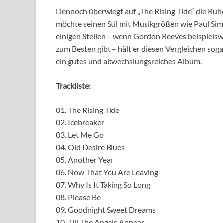
Dennoch überwiegt auf „The Rising Tide“ die Ruhe
möchte seinen Stil mit Musikgrößen wie Paul Si
einigen Stellen – wenn Gordon Reeves beispielswe
zum Besten gibt – hält er diesen Vergleichen sogar
ein gutes und abwechslungsreiches Album.
Trackliste:
01. The Rising Tide
02. Icebreaker
03. Let Me Go
04. Old Desire Blues
05. Another Year
06. Now That You Are Leaving
07. Why Is It Taking So Long
08. Please Be
09. Goodnight Sweet Dreams
10. Till The Angels Appear