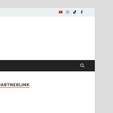
.de
on Song Contest
PARTNERLINK