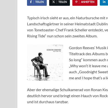
TEILEN
TEILEN
ANHEFTEN
Typisch irisch sieht er aus, ein Naturbursche mit
Landschaftsgärtner in seiner Heimatstadt Dublin
von Tonetoaster-Chef Frank Scheller entdeckt, ve
Rising Tide“ nun schon sein zweites Album.
Gordon Reeves‘ Musik i
Titeltrack des Albums be
So long“ kommen auch 
„Why won’t it leave me 
auch „Goodnight Sweet D
me and I hope that’s a li
Aber der ehemalige Schulkamerad von Ronan Keat
deutlich hervor und bringt einen Hauch von Rock
und ist durchaus tanzbar.