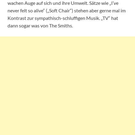
wachen Auge auf sich und ihre Umwelt. Sätze wie „I’ve
never felt so alive“ („Soft Chair“) stehen aber gerne mal im
Kontrast zur sympathisch-schluffigen Musik. „TV“ hat
dann sogar was von The Smiths.