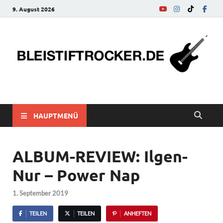
9. August 2026
bleistiftrocker.de
Musik-News, Reviews, Interviews, Eurovision Song Contest
HAUPTMENÜ
ALBUM-REVIEW: Ilgen-
Nur – Power Nap
1. September 2019
TEILEN
TEILEN
ANHEFTEN