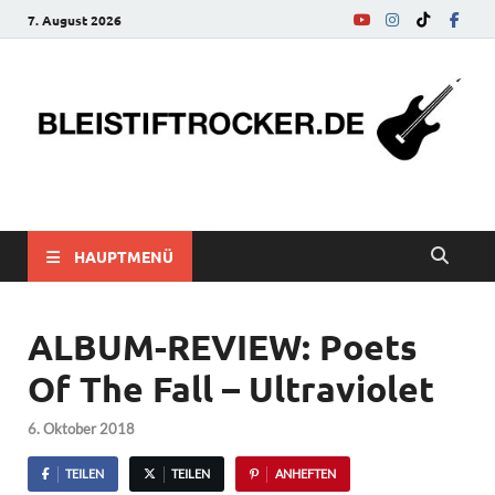
7. August 2026
bleistiftrocker.de
Musik-News, Reviews, Interviews, Eurovision Song Contest
HAUPTMENÜ
ALBUM-REVIEW: Poets
Of The Fall – Ultraviolet
6. Oktober 2018
TEILEN
TEILEN
ANHEFTEN