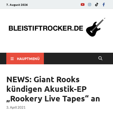
7. August 2026
bleistiftrocker.de
Musik-News, Reviews, Interviews, Eurovision Song Contest
HAUPTMENÜ
NEWS: Giant Rooks
kündigen Akustik-EP
„Rookery Live Tapes“ an
3. April 2021