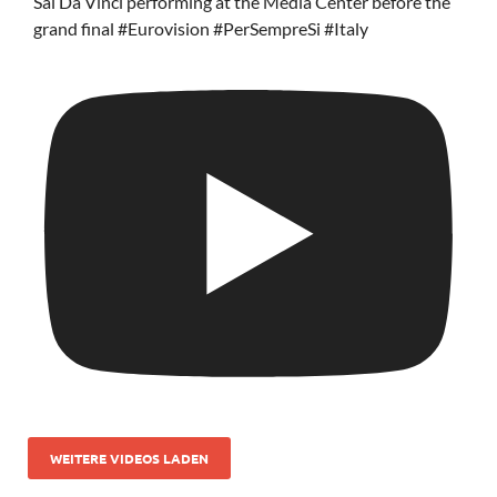
Sal Da Vinci performing at the Media Center before the
grand final #Eurovision #PerSempreSi #Italy
WEITERE VIDEOS LADEN