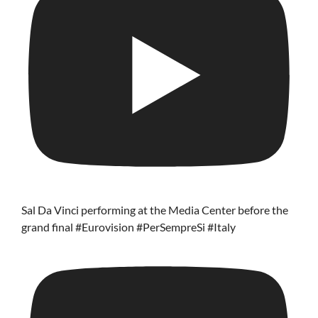
Sal Da Vinci performing at the Media Center before the
grand final #Eurovision #PerSempreSi #Italy