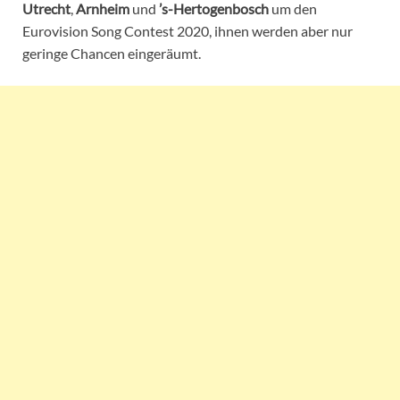
Utrecht
,
Arnheim
und
’s-Hertogenbosch
um den
Eurovision Song Contest 2020, ihnen werden aber nur
geringe Chancen eingeräumt.