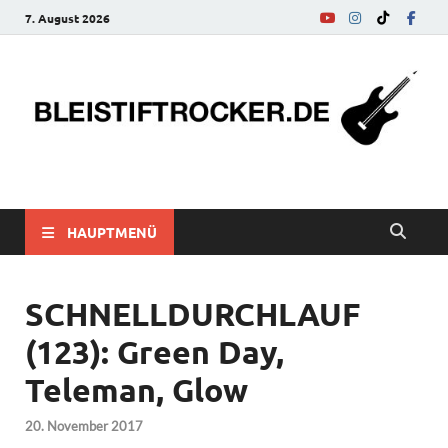
7. August 2026
bleistiftrocker.de
Musik-News, Reviews, Interviews, Eurovision Song Contest
HAUPTMENÜ
SCHNELLDURCHLAUF
(123): Green Day,
Teleman, Glow
20. November 2017