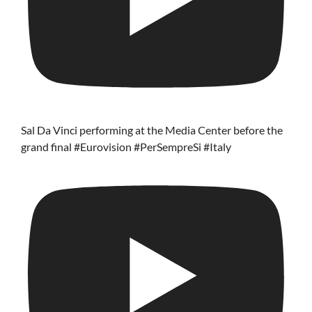
Sal Da Vinci performing at the Media Center before the
grand final #Eurovision #PerSempreSi #Italy