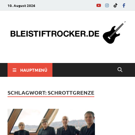
10. August 2026
bleistiftrocker.de
Musik-News, Reviews, Interviews, Eurovision Song Contest
HAUPTMENÜ
SCHLAGWORT:
SCHROTTGRENZE