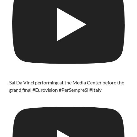
Sal Da Vinci performing at the Media Center before the
grand final #Eurovision #PerSempreSi #Italy