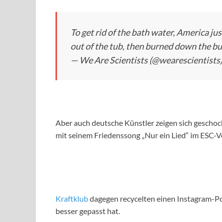
To get rid of the bath water, America j
out of the tub, then burned down the bu
— We Are Scientists (@wearescientists
Aber auch deutsche Künstler zeigen sich gescho
mit seinem Friedenssong „Nur ein Lied“ im ESC-Vo
Kraftklub
dagegen recycelten einen Instagram-Post
besser gepasst hat.