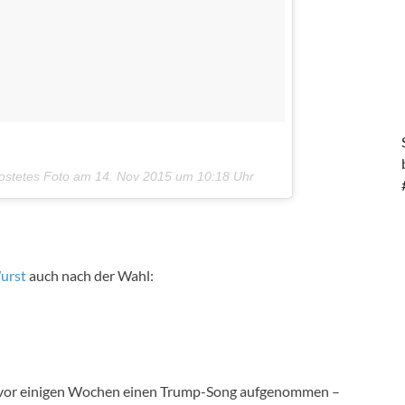
postetes Foto am
14. Nov 2015 um 10:18 Uhr
urst
auch nach der Wahl:
ts vor einigen Wochen einen Trump-Song aufgenommen –