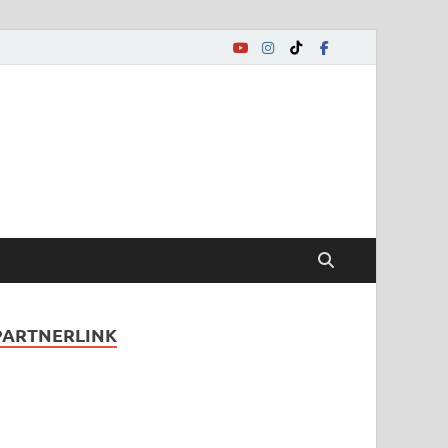
.de
on Song Contest
PARTNERLINK