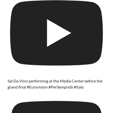
Sal Da Vinci performing at the Media Center before the
grand final #Eurovision #PerSempreSi #Italy