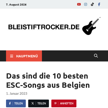
7. August 2026
bleistiftrocker.de
Musik-News, Reviews, Interviews, Eurovision Song Contest
HAUPTMENÜ
Das sind die 10 besten
ESC-Songs aus Belgien
1. Januar 2023
TEILEN
TEILEN
ANHEFTEN