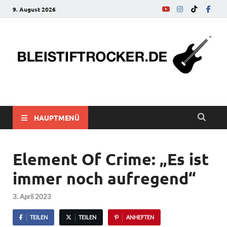
9. August 2026
bleistiftrocker.de
Musik-News, Reviews, Interviews, Eurovision Song Contest
HAUPTMENÜ
Element Of Crime: „Es ist
immer noch aufregend“
3. April 2023
TEILEN
TEILEN
ANHEFTEN