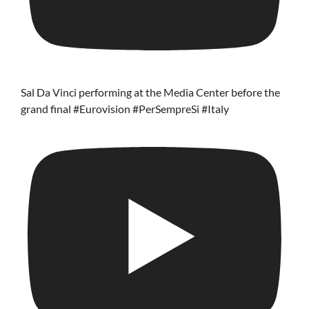
Sal Da Vinci performing at the Media Center before the
grand final #Eurovision #PerSempreSi #Italy