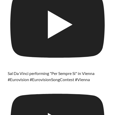
Sal Da Vinci performing "Per Sempre Si" in Vienna
#Eurovision #EurovisionSongContest #Vienna