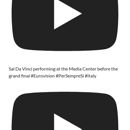
Sal Da Vinci performing at the Media Center before the
grand final #Eurovision #PerSempreSi #Italy