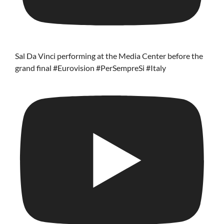
Sal Da Vinci performing at the Media Center before the
grand final #Eurovision #PerSempreSi #Italy