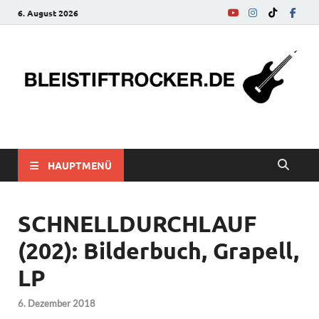
6. August 2026
bleistiftrocker.de
Musik-News, Reviews, Interviews, Eurovision Song Contest
HAUPTMENÜ
SCHNELLDURCHLAUF
(202): Bilderbuch, Grapell,
LP
6. Dezember 2018