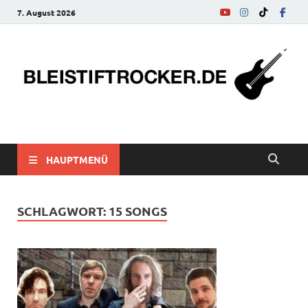
7. August 2026
bleistiftrocker.de
Musik-News, Reviews, Interviews, Eurovision Song Contest
HAUPTMENÜ
SCHLAGWORT:
15 SONGS