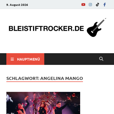
9. August 2026
bleistiftrocker.de
Musik-News, Reviews, Interviews, Eurovision Song Contest
HAUPTMENÜ
SCHLAGWORT:
ANGELINA MANGO