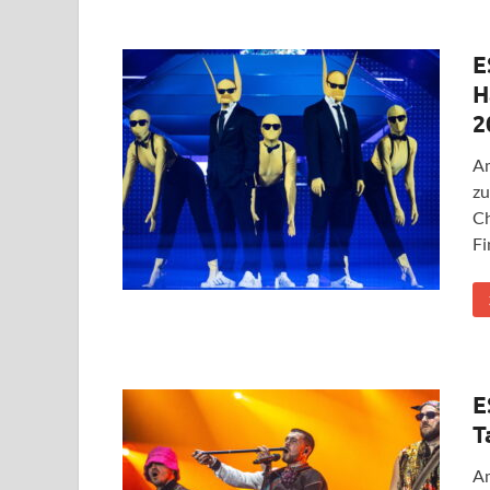
E
H
2
Am
zu
Ch
Fi
E
T
Am