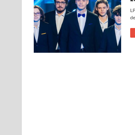
LP
de