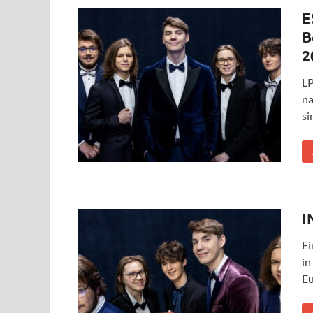
E
B
2
LP
na
si
I
Ei
in
Eu