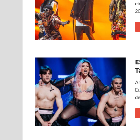
ei
20
E
T
Am
Eu
de