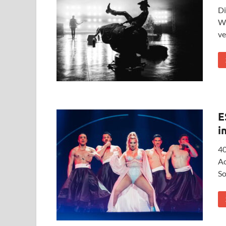
Di
We
ve
E
i
40
Ac
So