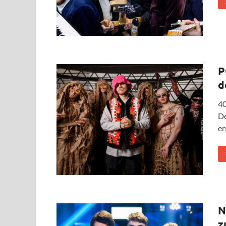
P
d
40
De
er
N
z