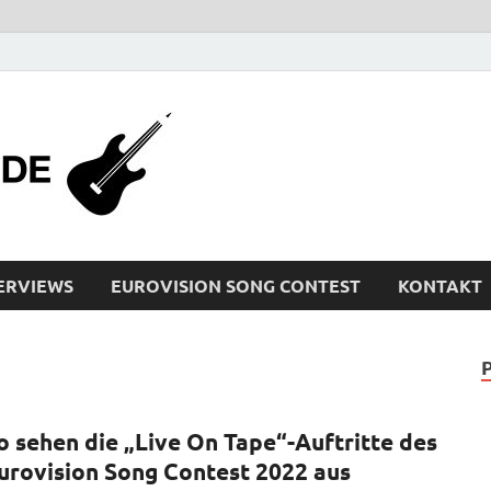
bleistiftrocker
Musik-News, Reviews, Interviews, Eurovisi
ERVIEWS
EUROVISION SONG CONTEST
KONTAKT
o sehen die „Live On Tape“-Auftritte des
urovision Song Contest 2022 aus