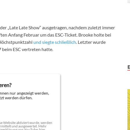
n der „Late Late Show“ ausgetragen, nachdem zuletzt immer
ten Anfang Februar um das ESC-Ticket. Brooke holte bei
 Höchstpunktzahl
und siegte schließlich
. Letzter wurde
7 beim ESC vertreten hatte.
eren?
nnen nur angezeigt werden,
zt werden dürfen.
e Website aktiviert wurde, werden
mittelt und ausgewertet. Mehr
tzerklärung von YouTube:
hier