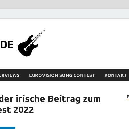
bleistiftrocker
Musik-News, Reviews, Interviews, Eurovisi
ERVIEWS
EUROVISION SONG CONTEST
KONTAKT
der irische Beitrag zum
est 2022