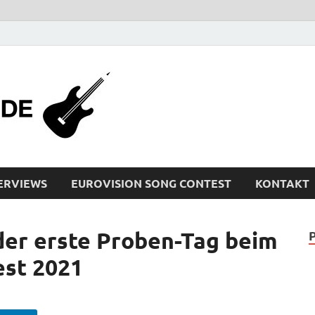
bleistiftrocker
Musik-News, Reviews, Interviews, Eurovisi
ERVIEWS
EUROVISION SONG CONTEST
KONTAKT
der erste Proben-Tag beim
est 2021