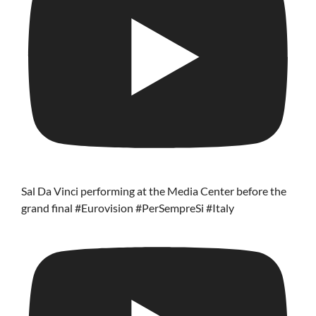
Sal Da Vinci performing at the Media Center before the
grand final #Eurovision #PerSempreSi #Italy