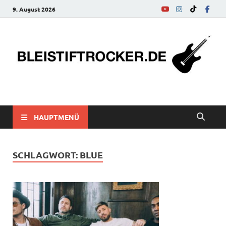
9. August 2026
bleistiftrocker.de
Musik-News, Reviews, Interviews, Eurovision Song Contest
HAUPTMENÜ
SCHLAGWORT:
BLUE