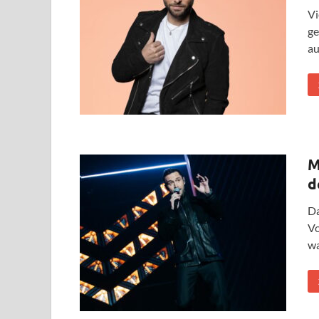
Vi
ge
au
M
d
Da
Vo
wa