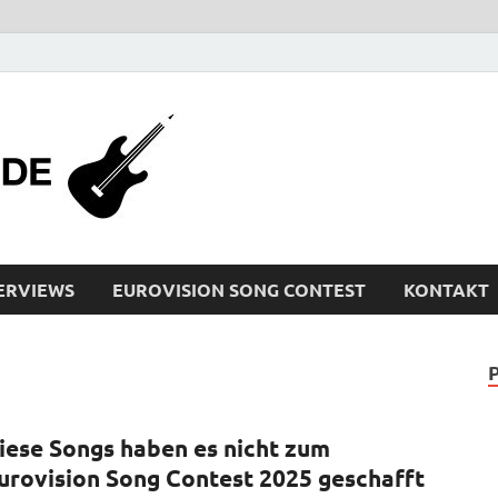
bleistiftrocker
Musik-News, Reviews, Interviews, Eurovisi
ERVIEWS
EUROVISION SONG CONTEST
KONTAKT
iese Songs haben es nicht zum
urovision Song Contest 2025 geschafft