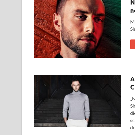
N
n
Ma
Si
A
C
„N
Si
di
sc
de