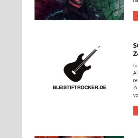
S
Z
In
Al
re
Ze
vo