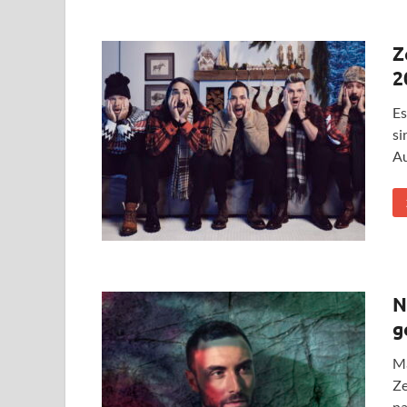
Z
2
Es
si
Au
N
g
Ma
Ze
na