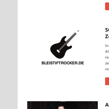
S
Z
In
Al
re
ze
no
A