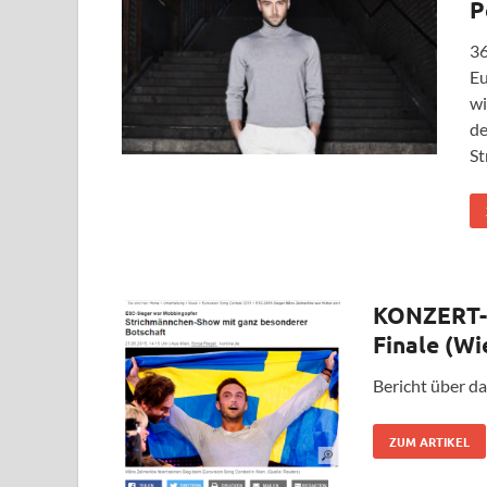
P
36
Eu
wi
de
St
KONZERT-R
Finale (Wi
Bericht über da
ZUM ARTIKEL