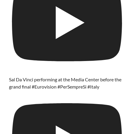
Sal Da Vinci performing at the Media Center before the
grand final #Eurovision #PerSempreSi #Italy