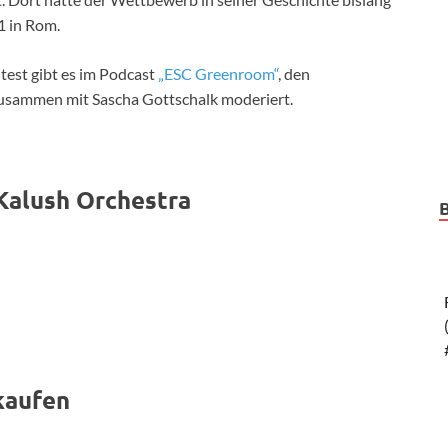
1 in Rom.
est gibt es im Podcast
„ESC Greenroom“
, den
 zusammen mit Sascha Gottschalk moderiert.
Kalush Orchestra
kaufen