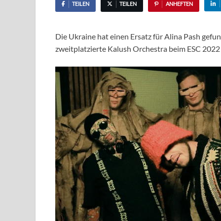
TEILEN
TEILEN
ANHEFTEN
Die Ukraine hat einen Ersatz für Alina Pash gefun
zweitplatzierte Kalush Orchestra beim ESC 2022 i