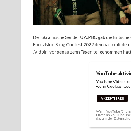
Der ukrainische Sender UA:PBC gab die Entschei
Eurovision Song Contest 2022 demnach mit dem So
„Vidbir“ vor genau zehn Tagen teilgenommen hatt
YouTube aktivi
YouTube Videos kö
wenn Cookies geset
AKZEPTIEREN
Wenn YouTube für dies
Daten an YouTube über
dazu in der Datenschu