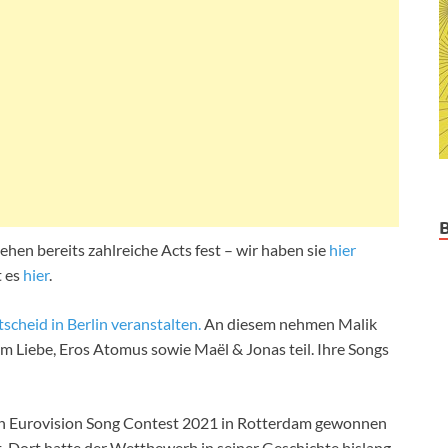
hen bereits zahlreiche Acts fest – wir haben sie
hier
t es
hier
.
cheid in Berlin veranstalten.
An diesem nehmen Malik
eam Liebe, Eros Atomus sowie Maël & Jonas teil. Ihre Songs
den Eurovision Song Contest 2021 in Rotterdam gewonnen
. Dort hatte der Wettbewerb in seiner Geschichte bislang