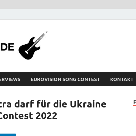
bleistiftrocker
Musik-News, Reviews, Interviews, Eurovisi
ERVIEWS
EUROVISION SONG CONTEST
KONTAKT
a darf für die Ukraine
Contest 2022