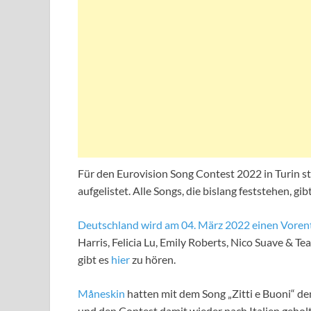
Für den Eurovision Song Contest 2022 in Turin ste
aufgelistet. Alle Songs, die bislang feststehen, gib
Deutschland wird am 04. März 2022 einen Vorents
Harris, Felicia Lu, Emily Roberts, Nico Suave & T
gibt es
hier
zu hören.
Måneskin
hatten mit dem Song „Zitti e Buoni“ 
und den Contest damit wieder nach Italien geholt