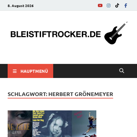
8. August 2026
bleistiftrocker.de
Musik-News, Reviews, Interviews, Eurovision Song Contest
HAUPTMENÜ
SCHLAGWORT:
HERBERT GRÖNEMEYER