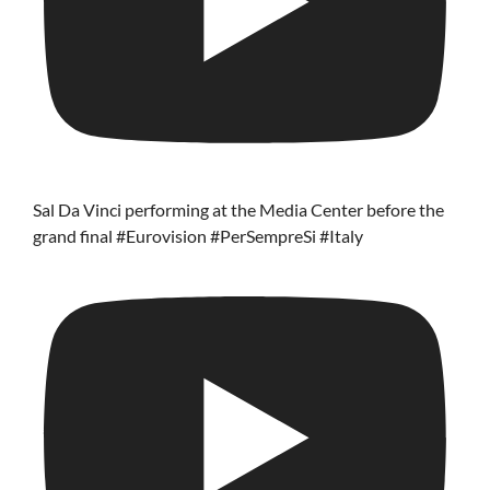
Sal Da Vinci performing at the Media Center before the
grand final #Eurovision #PerSempreSi #Italy