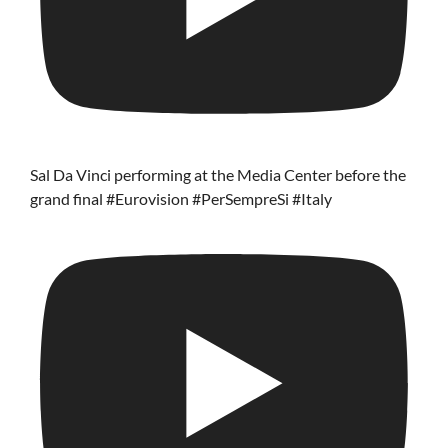
Sal Da Vinci performing at the Media Center before the
grand final #Eurovision #PerSempreSi #Italy