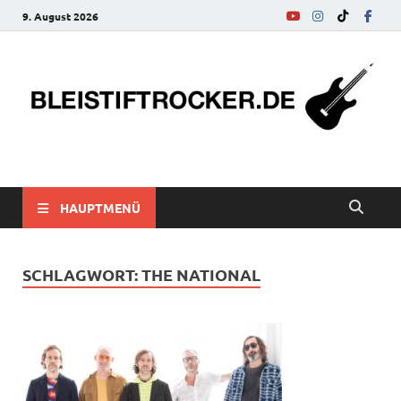
9. August 2026
bleistiftrocker.de
Musik-News, Reviews, Interviews, Eurovision Song Contest
HAUPTMENÜ
SCHLAGWORT:
THE NATIONAL