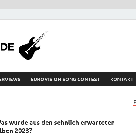
bleistiftrocker
Musik-News, Reviews, Interviews, Eurovisi
ERVIEWS
EUROVISION SONG CONTEST
KONTAKT
as wurde aus den sehnlich erwarteten
lben 2023?