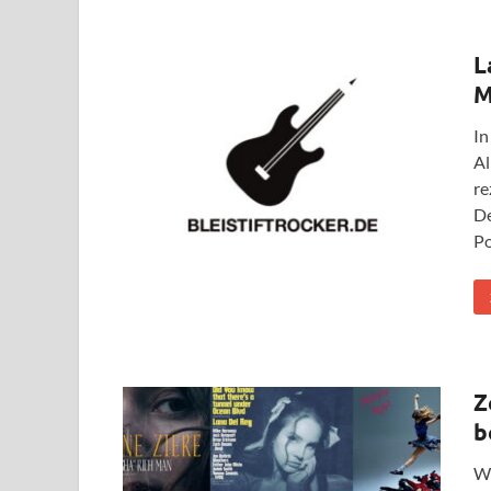
L
M
In
Al
re
De
Po
Z
b
Wi