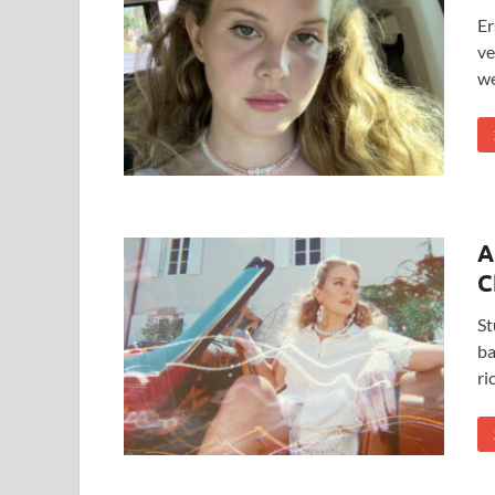
Er
ve
we
A
C
St
ba
ri