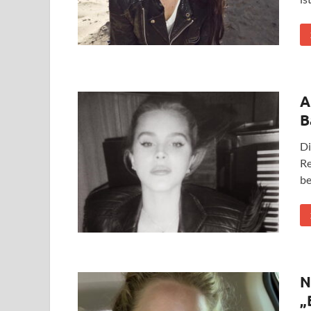
A
B
Di
Re
be
N
„