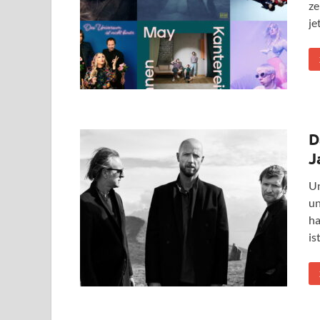
ze
je
D
J
Un
un
ha
is