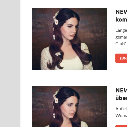
NEW
kom
Lange
gemac
Club“
ZUM
NEW
übe
Auf ei
Woman