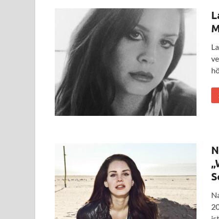
L
M
La
ve
hö
N
„
S
Na
20
is