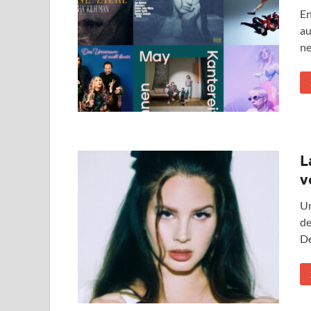
En
au
ne
L
v
Un
de
D