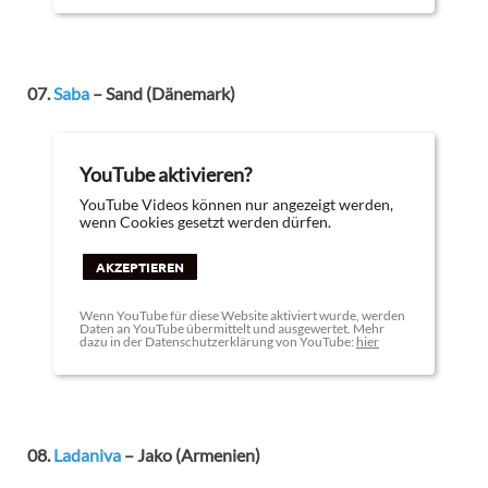
07.
Saba
– Sand (Dänemark)
YouTube aktivieren?
YouTube Videos können nur angezeigt werden,
wenn Cookies gesetzt werden dürfen.
AKZEPTIEREN
Wenn YouTube für diese Website aktiviert wurde, werden
Daten an YouTube übermittelt und ausgewertet. Mehr
dazu in der Datenschutzerklärung von YouTube:
hier
08.
Ladaniva
– Jako (Armenien)