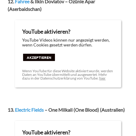
12.
Fahree
& Ilkin Dovlatov – Özünle Apar
(Aserbaidschan)
YouTube aktivieren?
YouTube Videos können nur angezeigt werden,
wenn Cookies gesetzt werden dürfen.
AKZEPTIEREN
Wenn YouTube für diese Website aktiviert wurde, werden
Daten an YouTube übermittelt und ausgewertet. Mehr
dazu in der Datenschutzerklärung von YouTube:
hier
13.
Electric Fields
– One Milkali (One Blood) (Australien)
YouTube aktivieren?